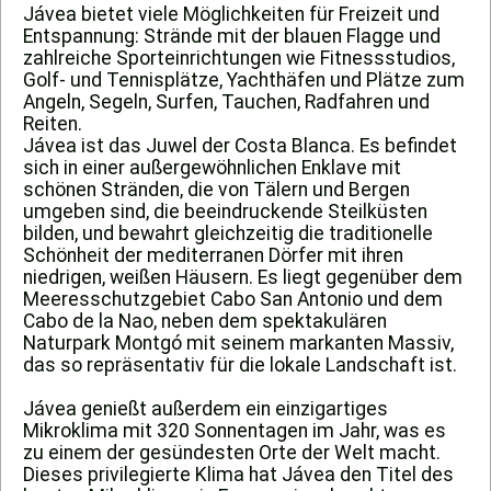
Jávea bietet viele Möglichkeiten für Freizeit und
Entspannung: Strände mit der blauen Flagge und
zahlreiche Sporteinrichtungen wie Fitnessstudios,
Golf- und Tennisplätze, Yachthäfen und Plätze zum
Angeln, Segeln, Surfen, Tauchen, Radfahren und
Reiten.
Jávea ist das Juwel der Costa Blanca. Es befindet
sich in einer außergewöhnlichen Enklave mit
schönen Stränden, die von Tälern und Bergen
umgeben sind, die beeindruckende Steilküsten
bilden, und bewahrt gleichzeitig die traditionelle
Schönheit der mediterranen Dörfer mit ihren
niedrigen, weißen Häusern. Es liegt gegenüber dem
Meeresschutzgebiet Cabo San Antonio und dem
Cabo de la Nao, neben dem spektakulären
Naturpark Montgó mit seinem markanten Massiv,
das so repräsentativ für die lokale Landschaft ist.
Jávea genießt außerdem ein einzigartiges
Mikroklima mit 320 Sonnentagen im Jahr, was es
zu einem der gesündesten Orte der Welt macht.
Dieses privilegierte Klima hat Jávea den Titel des