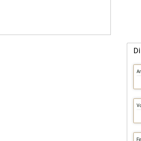
Di
A
V
F