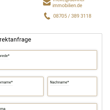
immobilien.de
08705 / 389 3118
rektanfrage
nrede*
orname*
Nachname*
irma