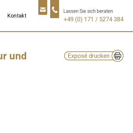
Lassen Sie sich beraten
Kontakt
+49 (0) 171 / 5274 384
ur und
en
Exposé drucken
e
ptieren
nschutzerklärung
le.
r
hren
rte
den
le