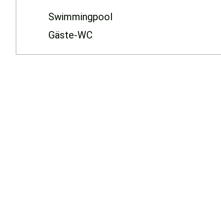
Maps
Swimmingpool
immer
entsperren
Gäste-WC