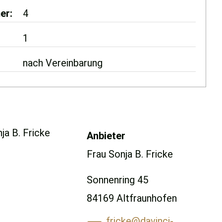
er
4
1
nach Vereinbarung
Anbieter
Frau Sonja B. Fricke
Sonnenring 45
84169 Altfraunhofen
fricke@davinci-