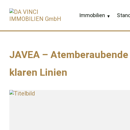
Sprung
zum
Immobilien
Stand
Inhalt
JAVEA – Atemberaubende V
klaren Linien